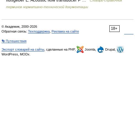
flußgeber E. Acoustic flow transducer F …
Словарь-справочник
терминов нормативно-технической документации
© Академик, 2000-2026
18+
Обратная связь:
Техподдержка
,
Реклама на сайте
👣 Путешествия
Экспорт словарей на сайты
, сделанные на PHP,
Joomla,
Drupal,
WordPress, MODx.