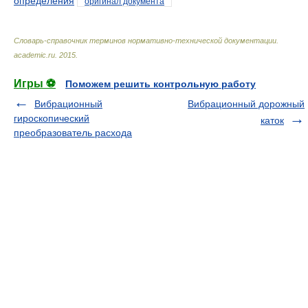
определения
оригинал документа
Словарь-справочник терминов нормативно-технической документации
.
academic.ru
.
2015
.
Игры ⚽
Поможем решить контрольную работу
Вибрационный
Вибрационный дорожный
гироскопический
каток
преобразователь расхода